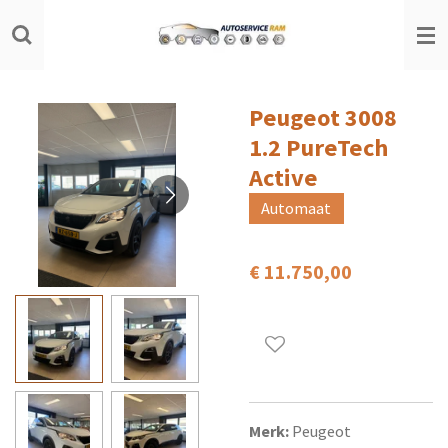
Ga
direct
naar
de
Peugeot 3008
hoofdinhoud
1.2 PureTech
Active
Automaat
€ 11.750,00
Merk:
Peugeot