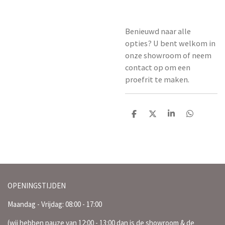
Benieuwd naar alle
opties? U bent welkom in
onze showroom of neem
contact op om een
proefrit te maken.
D
D
S
D
e
e
h
e
l
e
a
l
e
l
r
e
n
e
n
OPENINGSTIJDEN
Maandag - Vrijdag: 08:00 - 17:00
(wij hebben pauze van 12:00 - 13:00 dan is de showroom & de