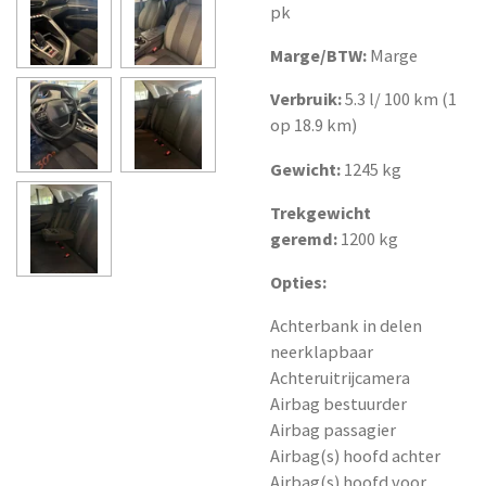
pk
Marge/BTW:
Marge
Verbruik:
5.3 l/ 100 km (1
op 18.9 km)
Gewicht:
1245 kg
Trekgewicht
geremd:
1200 kg
Opties:
Achterbank in delen
neerklapbaar
Achteruitrijcamera
Airbag bestuurder
Airbag passagier
Airbag(s) hoofd achter
Airbag(s) hoofd voor